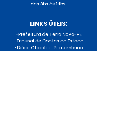
das 8hs às 14hs.
LINKS ÚTEIS:
-
Prefeitura de Terra Nova-PE
-
Tribunal de Contas do Estado
-
Diário Oficial de Pernambuco
-
Receita Federal
-
Câmara dos Deputados
-
Assembleia Legislativa
-
Senado Federal
Praça São Sebastião, nº 1962
Terra Nova, PE - CEP: 56190-000