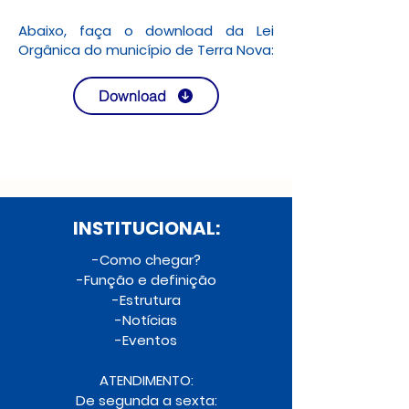
Abaixo, faça o download da Lei
Orgânica do município de Terra Nova:
Download
INSTITUCIONAL:
-Como cheg
ar?
-Função e d
efinição
-Estrut
ura
-Notí
cias
-Eventos
ATENDIMENTO:
De segunda a sexta: